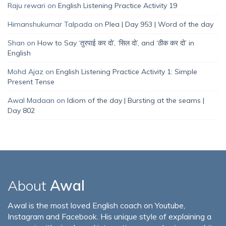
Raju rewari
on
English Listening Practice Activity 19
Himanshukumar Talpada
on
Plea | Day 953 | Word of the day
Shan
on
How to Say ‘तुरपाई कर दो’, ‘सिल दो’, and ‘ठीक कर दो’ in
English
Mohd Ajaz
on
English Listening Practice Activity 1: Simple
Present Tense
Awal Madaan
on
Idiom of the day | Bursting at the seams |
Day 802
About
Awal
Awal is the most loved English coach on Youtube,
Instagram and Facebook. His unique style of explaining a