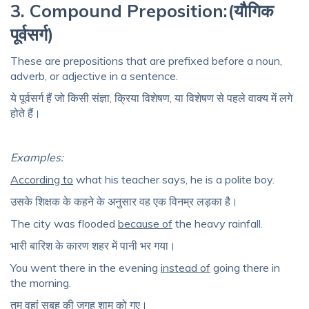
3. Compound Preposition:(यौगिक
पूर्वसर्ग)
These are prepositions that are prefixed before a noun,
adverb, or adjective in a sentence.
ये
पूर्वसर्ग
हैं
जो
किसी
संज्ञा
,
क्रिया
विशेषण
, या
विशेषण
से
पहले
वाक्य
में
लगे
होते
हैं।
Examples:
According to
what his teacher says, he is a polite boy.
उसके
शिक्षक
के
कहने के
अनुसार
वह
एक
विनम्र
लड़का
है।
The city was flooded
because of
the heavy rainfall.
भारी
बारिश
के
कारण
शहर
में
पानी
भर
गया।
You went there in the evening
instead of
going there in
the morning.
तुम
वहां
सुबह
की
जगह
शाम
को
गए।