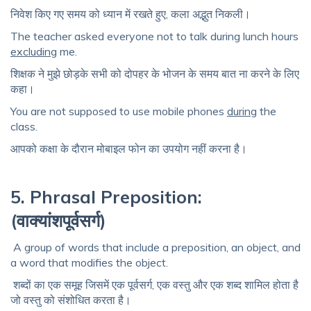
निवेश
किए
गए
समय
को
ध्यान
में
रखते
हुए
,
कला
अद्भुत
निकली।
The teacher asked everyone not to talk during lunch hours
excluding
me.
शिक्षक
ने
मुझे छोड़के सभी को
दोपहर
के
भोजन
के
समय
बात
ना
करने
के
लिए
कहा।
You are not supposed to use mobile phones
during
the
class.
आपको
कक्षा
के दौरान मोबाइल
फोन
का
उपयोग
नहीं
करना
है
।
5. Phrasal Preposition:
(वाक्यांशपूर्वसर्ग)
A group of words that include a preposition, an object, and
a word that modifies the object.
शब्दों
का
एक
समूह
जिसमें
एक
पूर्वसर्ग
,
एक
वस्तु
और
एक
शब्द
शामिल
होता
है
जो
वस्तु
को
संशोधित
करता
है।