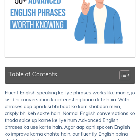
Table of Contents
Fluent English speaking
ke liye phrases works like magic, jo
kisi bhi conversation ko interesting bana dete hain. With
phrases aap apni kisi bhi baat ko kam shabdon mein,
crisply bhi keh sakte hain. Normal English conversations ko
thoda spice up karne ke liye hum
Advanced English
phrases ka use
karte hain. Agar aap apni
spoken English
ko improve karna
chahte hain, aur fluently English bolna