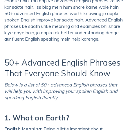
chahte hain, toh aap ye
advanced English phrases ka use
kar sakte hain. Iss blog mein hum share karne wale hain
50+ advanced English phrases worth knowing
jo aapki
spoken English improve
kar sakte hain.
Advanced English
phrases
ke saath unke meaning and examples bhi share
kiye gaye hain, jo aapko ek better understanding denge
aur
fluent English speaking
mein help karenge.
50+ Advanced English Phrases
That Everyone Should Know
Below is a list of
50+ advanced English phrases
that
will help you with
improving your spoken English
and
speaking English fluently.
1. What on Earth?
English Meaning:
Being a little impatient about