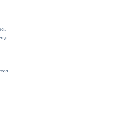
gi..
egi.
yega.