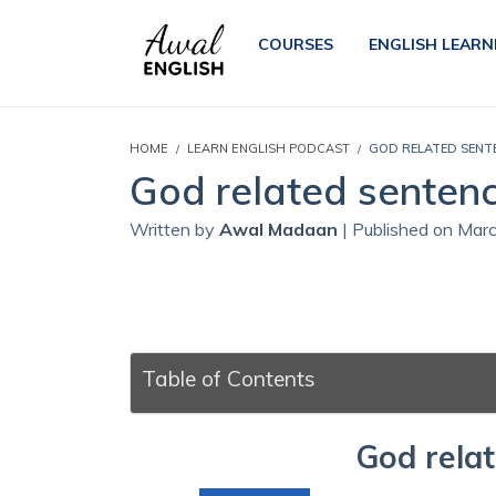
COURSES
ENGLISH LEARN
HOME
LEARN ENGLISH PODCAST
GOD RELATED SENT
God related senten
Written by
Awal Madaan
| Published on Mar
Table of Contents
God rela