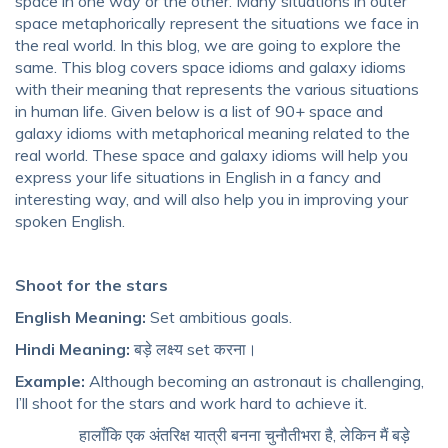
space in one way or the other. Many situations in outer
space metaphorically represent
t
he situations we face in
the real world. In this blog, we are going to explore the
same. This blog covers
space idioms and galaxy idioms
with their meaning that represents the various situations
in human life. Given below is a list of
90+ space and
galaxy idioms
with metaphorical meaning related to the
real world. These
space and galaxy idioms
will help you
express your life situations in English in a fancy and
interesting way, and will also help you in
improving your
spoken English
.
Shoot for the stars
English Meaning:
Set ambitious goals.
Hindi Meaning:
बड़े लक्ष्य set करना।
Example:
Although becoming an astronaut is challenging,
I’ll shoot for the stars and work hard to achieve it.
हालाँकि एक अंतरिक्ष यात्री बनना चुनौतीभरा है, लेकिन मैं बड़े